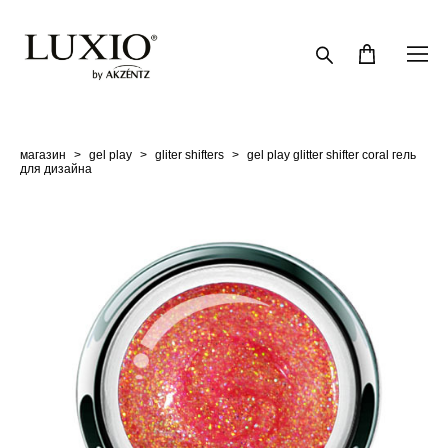
магазин
>
gel play
>
gliter shifters
>
gel play glitter shifter coral гель
для дизайна