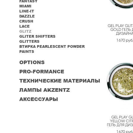
FANTASY
MIAMI
LINE-IT
DAZZLE
CRUSH
GEL PLAY GLIT
LACE
GOLD ГЕЛЬ 
GLITZ
ДИЗАЙН
GLITER SHIFTERS
1 670 pуб.
GLITTERS
ВТИРКА PEARLESCENT POWDER
PAINTS
OPTIONS
PRO-FORMANCE
ТЕХНИЧЕСКИЕ МАТЕРИАЛЫ
ЛАМПЫ AKZENTZ
АКСЕССУАРЫ
GEL PLAY GL
YELLOW CIT
ГЕЛЬ ДЛЯ ДИ
1 670 pуб.