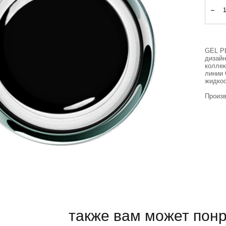
GEL PL
дизайн
коллек
линии 
жидкос
Произв
также вам может пон