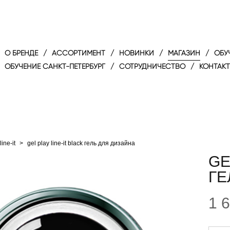
O БРЕНДЕ
/
АССОРТИМЕНТ
/
НОВИНКИ
/
МАГАЗИН
/
ОБУ
ОБУЧЕНИЕ САНКТ-ПЕТЕРБУРГ
/
СОТРУДНИЧЕСТВО
/
КОНТАК
line-it
>
gel play line-it black гель для дизайна
GE
ГЕ
1 