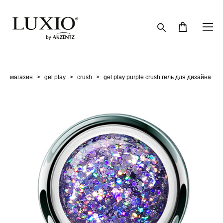
магазин
>
gel play
>
crush
>
gel play purple crush гель для дизайна