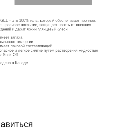
GEL – это 100% гель, который обеспечивает прочное,
е, красивое покрытие, защищает ноготь от внешних
дений и дарит яркий глянцевый блеск!
имеет запаха
вызывает аллергии
имеет лаковой составляющей
опасное и легкое снятие путем растворения жидкостью
z Soak Off
едено в Канаде
равиться