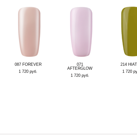
087 FOREVER
071
214 HIA
AFTERGLOW
1 720 pуб.
1 720 p
1 720 pуб.