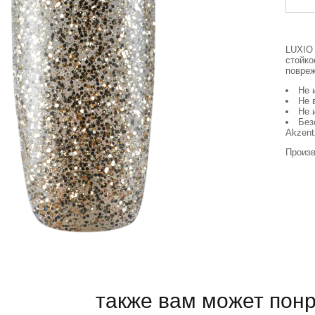
LUXIO 
стойко
повреж
Не 
Не 
Не 
Без
Akzent
Произв
также вам может пон