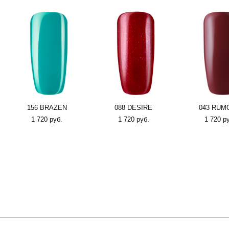
156 BRAZEN
088 DESIRE
043 RUM
1 720 pуб.
1 720 pуб.
1 720 p