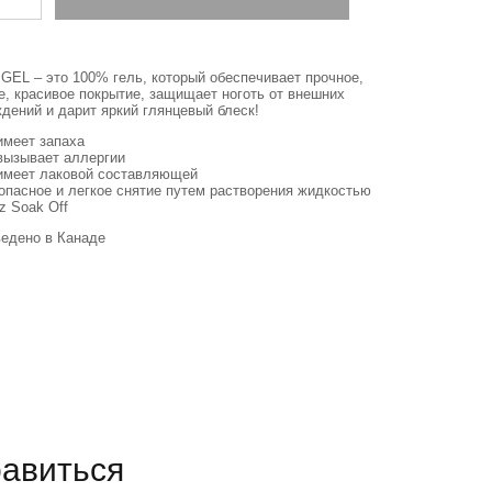
GEL – это 100% гель, который обеспечивает прочное,
е, красивое покрытие, защищает ноготь от внешних
дений и дарит яркий глянцевый блеск!
имеет запаха
вызывает аллергии
имеет лаковой составляющей
опасное и легкое снятие путем растворения жидкостью
z Soak Off
едено в Канаде
равиться