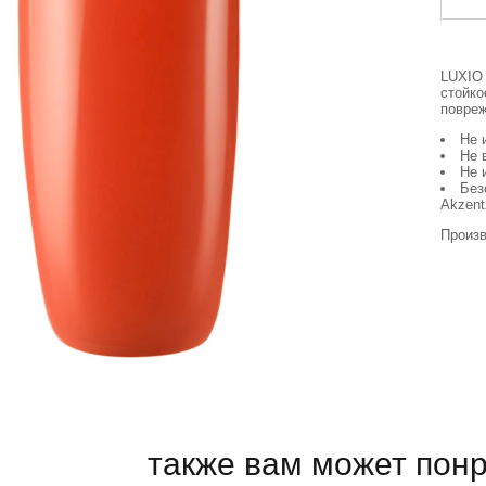
LUXIO 
стойко
повреж
Не 
Не 
Не 
Без
Akzent
Произв
также вам может пон